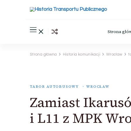
Historia Transportu Publ
Historia Transportu Publicznego
Strona głó
Strona główna
Historia komunikacji
Wrocław
t
TABOR AUTOBUSOWY
WROCŁAW
Zamiast Ikarusó
i L11 z MPK Wr