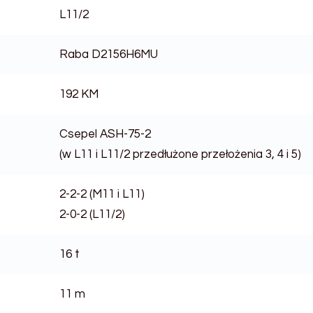
L11/2
Raba D2156H6MU
192 KM
Csepel ASH-75-2
(w L11 i L11/2 przedłużone przełożenia 3, 4 i 5)
2-2-2 (M11 i L11)
2-0-2 (L11/2)
16 t
11 m