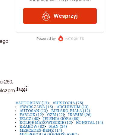
wego
a 260.
Tagi
elczem
#AUTOBUSY
(13)
#HISTORIA
(25)
#WARSZAWA
(15)
ARCHIWUM
(13)
AUTOSAN
(13)
BIELSKO-BIAŁA
(12)
FABLOK
(12)
GZM
(22)
IKARUS
(26)
JELCZ
(40)
JELENIA GÓRA
(80)
KOLEJE MAZOWIECKIE
(12)
KONSTAL
(14)
KRAKÓW
(82)
MAN
(34)
MERCEDES-BENZ
(14)
METROPOLIA GÓRNOŚLĄSKO-