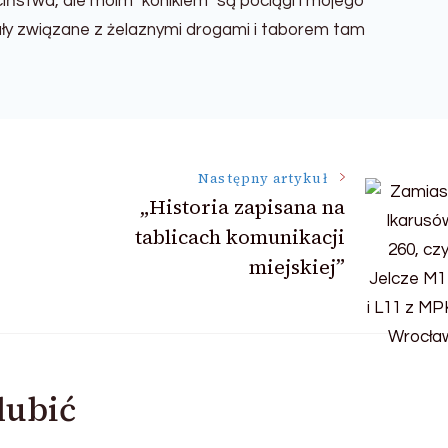
iństwa, ale moim "konikiem" są pociągi i mojego
uły związane z żelaznymi drogami i taborem tam
Następny artykuł
„Historia zapisana na
tablicach komunikacji
miejskiej”
lubić