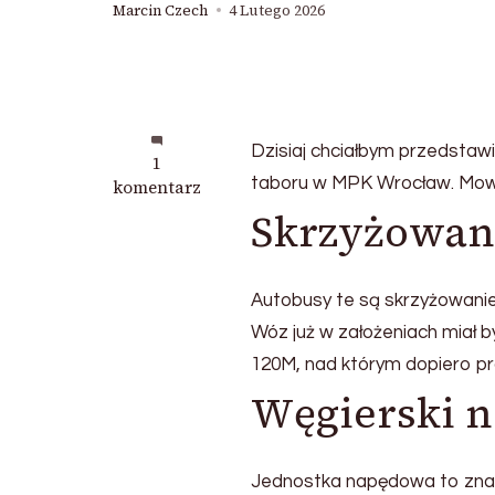
Marcin Czech
4 Lutego 2026
Dzisiaj chciałbym przedstaw
do
1
taboru w MPK Wrocław. Mowa 
Zamiast
komentarz
Ikarusów
Skrzyżowani
260,
czyli
Jelcze
Autobusy te są skrzyżowanie
M11
i
Wóz już w założeniach miał
L11
120M, nad którym dopiero p
z
Węgierski 
MPK
Wrocław
Jednostka napędowa to zna