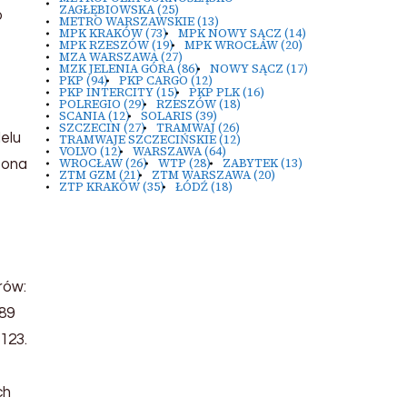
ZAGŁĘBIOWSKA
(25)
o
METRO WARSZAWSKIE
(13)
MPK KRAKÓW
(73)
MPK NOWY SĄCZ
(14)
MPK RZESZÓW
(19)
MPK WROCŁAW
(20)
MZA WARSZAWA
(27)
MZK JELENIA GÓRA
(86)
NOWY SĄCZ
(17)
PKP
(94)
PKP CARGO
(12)
PKP INTERCITY
(15)
PKP PLK
(16)
POLREGIO
(29)
RZESZÓW
(18)
SCANIA
(12)
SOLARIS
(39)
SZCZECIN
(27)
TRAMWAJ
(26)
elu
TRAMWAJE SZCZECIŃSKIE
(12)
VOLVO
(12)
WARSZAWA
(64)
WROCŁAW
(26)
WTP
(28)
ZABYTEK
(13)
zona
ZTM GZM
(21)
ZTM WARSZAWA
(20)
ZTP KRAKÓW
(35)
ŁÓDŹ
(18)
rów:
989
123.
ch