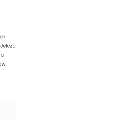
ach
 Jelcza
na
ków