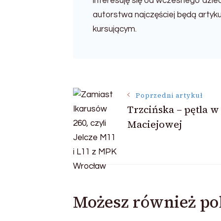
interesuję się od wczesnego dziec
autorstwa najczęściej będą artyk
kursującym.
Nawigacja
Poprzedni artykuł
Trzcińska – pętla w
wpisu
Maciejowej
Możesz również po