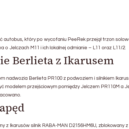
ić autobus, który po wycofaniu PeeRek przejął trzon solo
o Jelczach M11 i ich lokalnej odmianie – L11 oraz L11/2.
e Berlieta z Ikarusem
m nadwozia Berlieta PR100 z podwoziem i silnikiem Ikarus
 być modelem przejściowym pomiędzy Jelczem PR110M a J
racowano.
napęd
ny z Ikarusów silnik RABA-MAN D2156HM6U, zblokowany z