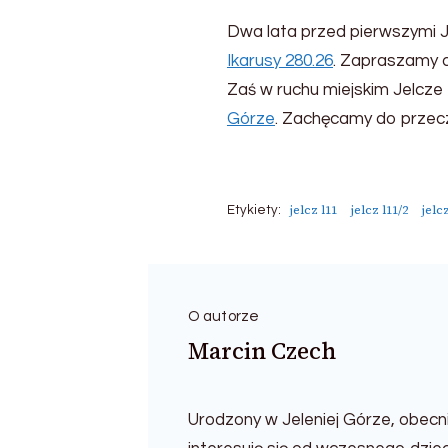
Dwa lata przed pierwszymi J
Ikarusy 280.26
. Zapraszamy d
Zaś w ruchu miejskim Jelcz
Górze
. Zachęcamy do przecz
jelcz l11
jelcz l11/2
jelc
Etykiety:
O autorze
Marcin Czech
Urodzony w Jeleniej Górze, obecn