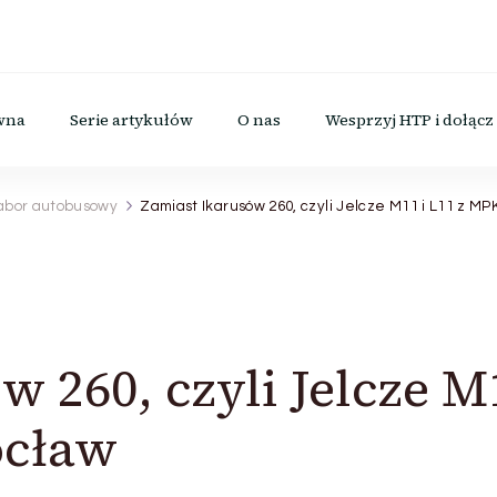
icznego
wna
Serie artykułów
O nas
Wesprzyj HTP i dołącz 
abor autobusowy
Zamiast Ikarusów 260, czyli Jelcze M11 i L11 z M
w 260, czyli Jelcze M
ocław