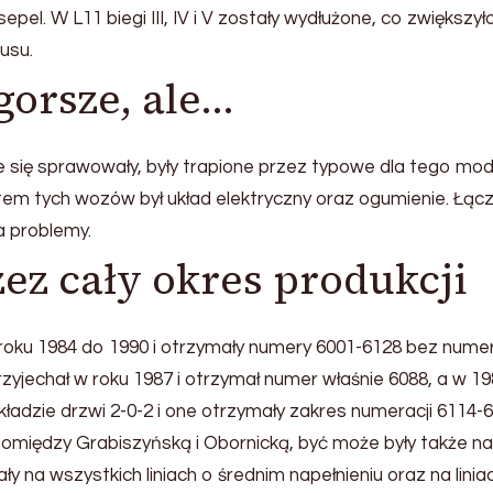
pel. W L11 biegi III, IV i V zostały wydłużone, co zwiększył
usu.
gorsze, ale…
e się sprawowały, były trapione przez typowe dla tego mod
em tych wozów był układ elektryczny oraz ogumienie. Łąc
a problemy.
ez cały okres produkcji
roku 1984 do 1990 i otrzymały numery 6001-6128 bez nume
rzyjechał w roku 1987 i otrzymał numer właśnie 6088, a w 1
kładzie drzwi 2-0-2 i one otrzymały zakres numeracji 6114-6
omiędzy Grabiszyńską i Obornicką, być może były także na
ały na wszystkich liniach o średnim napełnieniu oraz na linia