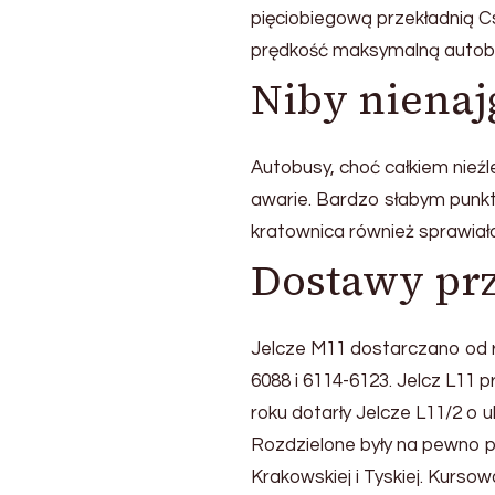
pięciobiegową przekładnią Cse
prędkość maksymalną autob
Niby nienaj
Autobusy, choć całkiem nieźl
awarie. Bardzo słabym punkt
kratownica również sprawiał
Dostawy prz
Jelcze M11 dostarczano od 
6088 i 6114-6123. Jelcz L11 p
roku dotarły Jelcze L11/2 o u
Rozdzielone były na pewno p
Krakowskiej i Tyskiej. Kursow