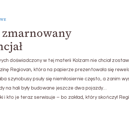
OWE
– zmarnowany
ncjał
wych doświadczony w tej materii Kolzam nie chciał zosta
nę Regiovan, która na papierze prezentowała się rewela
aba szynobusy psuły się niemiłosiernie często, a zanim wy
gdy na hali były budowane jeszcze dwa pojazdy…
i i kto je teraz serwisuje – bo zakład, który skończył Reg