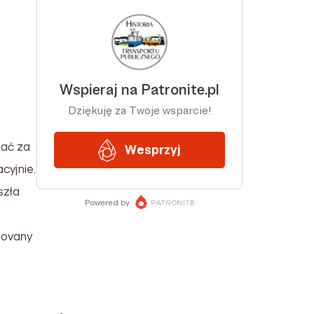
wać za
cyjnie.
szła
iovany