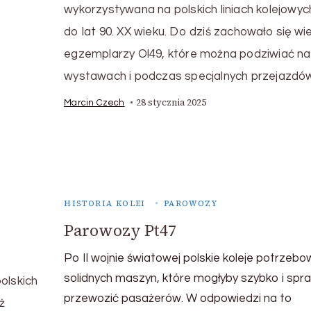
wykorzystywana na polskich liniach kolejowyc
do lat 90. XX wieku. Do dziś zachowało się wi
egzemplarzy Ol49, które można podziwiać na
wystawach i podczas specjalnych przejazdó
28 stycznia 2025
Marcin Czech
HISTORIA KOLEI
PAROWOZY
Parowozy Pt47
Po II wojnie światowej polskie koleje potrzebo
solidnych maszyn, które mogłyby szybko i spr
olskich
przewozić pasażerów. W odpowiedzi na to
ż