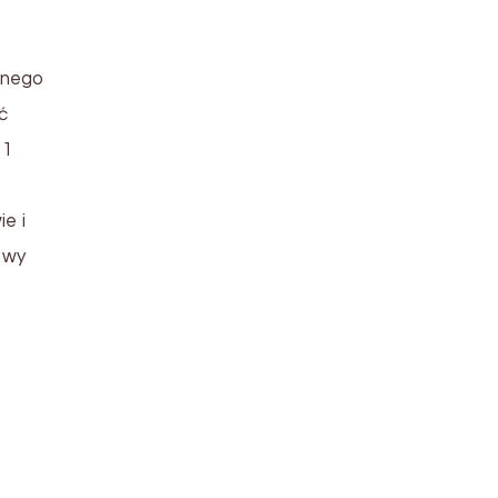
snego
ć
31
e i
owy