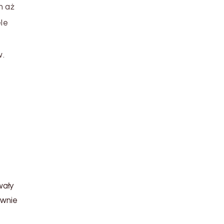
h aż
ele
w.
wały
awnie