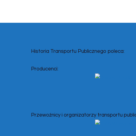
wpisów
Historia Transportu Publicznego poleca:
Producenci:
Przewoźnicy i organizatorzy transportu publi