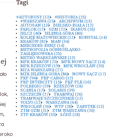
Tagi
#AUTOBUSY
(13)
#HISTORIA
(25)
#WARSZAWA
(15)
ARCHIWUM
(13)
AUTOSAN
(13)
BIELSKO-BIAŁA
(12)
FABLOK
(12)
GZM
(22)
IKARUS
(26)
JELCZ
(40)
JELENIA GÓRA
(80)
KOLEJE MAZOWIECKIE
(12)
KONSTAL
(14)
KRAKÓW
(82)
MAN
(34)
MERCEDES-BENZ
(14)
METROPOLIA GÓRNOŚLĄSKO-
ZAGŁĘBIOWSKA
(25)
METRO WARSZAWSKIE
(13)
ej
MPK KRAKÓW
(73)
MPK NOWY SĄCZ
(14)
MPK RZESZÓW
(19)
MPK WROCŁAW
(20)
MZA WARSZAWA
(27)
MZK JELENIA GÓRA
(86)
NOWY SĄCZ
(17)
ało
PKP
(94)
PKP CARGO
(12)
PKP INTERCITY
(15)
PKP PLK
(16)
POLREGIO
(29)
RZESZÓW
(18)
SCANIA
(12)
SOLARIS
(39)
SZCZECIN
(27)
TRAMWAJ
(26)
lok,
TRAMWAJE SZCZECIŃSKIE
(12)
VOLVO
(12)
WARSZAWA
(64)
iej
WROCŁAW
(26)
WTP
(28)
ZABYTEK
(13)
ZTM GZM
(21)
ZTM WARSZAWA
(20)
m,
ZTP KRAKÓW
(35)
ŁÓDŹ
(18)
za
zeroko