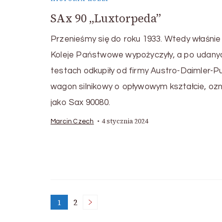
SAx 90 „Luxtorpeda”
Przenieśmy się do roku 1933. Wtedy właśnie
Koleje Państwowe wypożyczyły, a po udany
testach odkupiły od firmy Austro-Daimler-P
wagon silnikowy o opływowym kształcie, oz
jako Sax 90080.
4 stycznia 2024
Marcin Czech
Stronicowanie
1
2
Strona
Strona