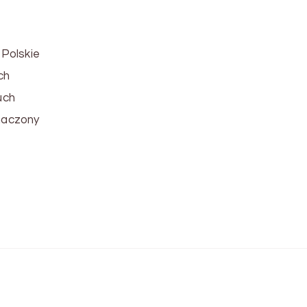
 Polskie
ch
uch
naczony