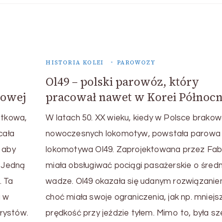
HISTORIA KOLEI
PAROWOZY
Ol49 – polski parowóz, który
rowej
pracował nawet w Korei Północn
ątkowa,
W latach 50. XX wieku, kiedy w Polsce brakow
cała
nowoczesnych lokomotyw, powstała parowa
, aby
lokomotywa Ol49. Zaprojektowana przez Fab
 Jedną
miała obsługiwać pociągi pasażerskie o średn
. Ta
wadze. Ol49 okazała się udanym rozwiązanie
a w
choć miała swoje ograniczenia, jak np. mniejs
urystów.
prędkość przy jeździe tyłem. Mimo to, była s