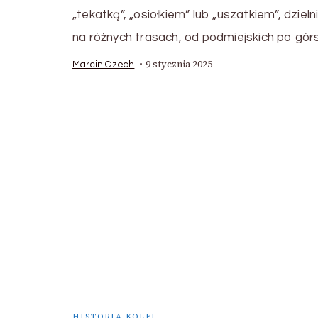
„tekatką”, „osiołkiem” lub „uszatkiem”, dzielni
na różnych trasach, od podmiejskich po górs
9 stycznia 2025
Marcin Czech
HISTORIA KOLEI