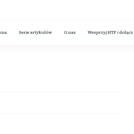
icznego
wna
Serie artykułów
O nas
Wesprzyj HTP i dołącz 