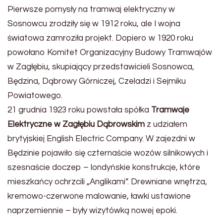
Pierwsze pomysły na tramwaj elektryczny w
Sosnowcu zrodziły się w 1912 roku, ale I wojna
światowa zamroziła projekt. Dopiero w 1920 roku
powołano Komitet Organizacyjny Budowy Tramwajów
w Zagłębiu, skupiający przedstawicieli Sosnowca,
Będzina, Dąbrowy Górniczej, Czeladzi i Sejmiku
Powiatowego.
21 grudnia 1923 roku powstała spółka
Tramwaje
Elektryczne w Zagłębiu Dąbrowskim
z udziałem
brytyjskiej English Electric Company. W zajezdni w
Będzinie pojawiło się czternaście wozów silnikowych i
szesnaście doczep – londyńskie konstrukcje, które
mieszkańcy ochrzcili „Anglikami”. Drewniane wnętrza,
kremowo-czerwone malowanie, ławki ustawione
naprzemiennie – były wizytówką nowej epoki.