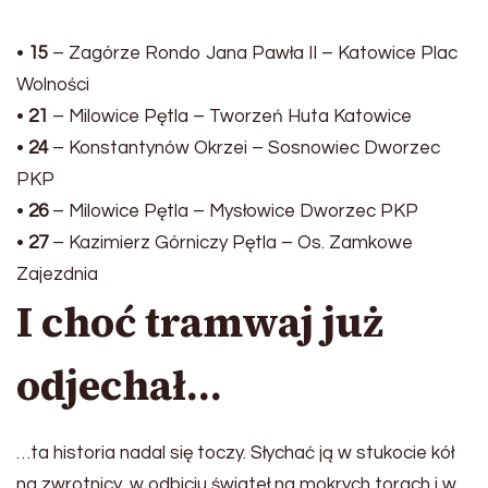
•
15
– Zagórze Rondo Jana Pawła II – Katowice Plac
Wolności
•
21
– Milowice Pętla – Tworzeń Huta Katowice
•
24
– Konstantynów Okrzei – Sosnowiec Dworzec
PKP
•
26
– Milowice Pętla – Mysłowice Dworzec PKP
•
27
– Kazimierz Górniczy Pętla – Os. Zamkowe
Zajezdnia
I choć tramwaj już
odjechał…
…ta historia nadal się toczy. Słychać ją w stukocie kół
na zwrotnicy, w odbiciu świateł na mokrych torach i w