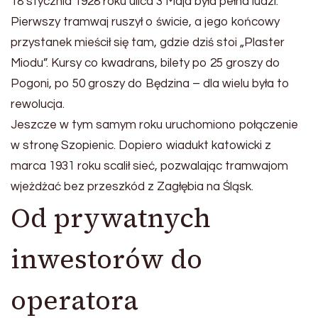
18 stycznia 1928 roku ulica 3 Maja była pełna ludzi.
Pierwszy tramwaj ruszył o świcie, a jego końcowy
przystanek mieścił się tam, gdzie dziś stoi „Plaster
Miodu”. Kursy co kwadrans, bilety po 25 groszy do
Pogoni, po 50 groszy do Będzina – dla wielu była to
rewolucja.
Jeszcze w tym samym roku uruchomiono połączenie
w stronę Szopienic. Dopiero wiadukt katowicki z
marca 1931 roku scalił sieć, pozwalając tramwajom
wjeżdżać bez przeszkód z Zagłębia na Śląsk.
Od prywatnych
inwestorów do
operatora