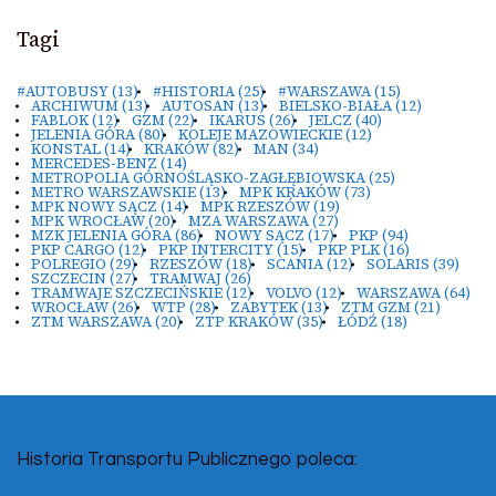
Tagi
#AUTOBUSY
(13)
#HISTORIA
(25)
#WARSZAWA
(15)
ARCHIWUM
(13)
AUTOSAN
(13)
BIELSKO-BIAŁA
(12)
FABLOK
(12)
GZM
(22)
IKARUS
(26)
JELCZ
(40)
JELENIA GÓRA
(80)
KOLEJE MAZOWIECKIE
(12)
KONSTAL
(14)
KRAKÓW
(82)
MAN
(34)
MERCEDES-BENZ
(14)
METROPOLIA GÓRNOŚLĄSKO-ZAGŁĘBIOWSKA
(25)
METRO WARSZAWSKIE
(13)
MPK KRAKÓW
(73)
MPK NOWY SĄCZ
(14)
MPK RZESZÓW
(19)
MPK WROCŁAW
(20)
MZA WARSZAWA
(27)
MZK JELENIA GÓRA
(86)
NOWY SĄCZ
(17)
PKP
(94)
PKP CARGO
(12)
PKP INTERCITY
(15)
PKP PLK
(16)
POLREGIO
(29)
RZESZÓW
(18)
SCANIA
(12)
SOLARIS
(39)
SZCZECIN
(27)
TRAMWAJ
(26)
TRAMWAJE SZCZECIŃSKIE
(12)
VOLVO
(12)
WARSZAWA
(64)
WROCŁAW
(26)
WTP
(28)
ZABYTEK
(13)
ZTM GZM
(21)
ZTM WARSZAWA
(20)
ZTP KRAKÓW
(35)
ŁÓDŹ
(18)
Historia Transportu Publicznego poleca: