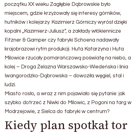
początku XX wieku Zagłębie Dąbrowskie było
miejscem, gdzie krzyżowały się interesy górników,
hutników i kolejarzy. Kazimierz Górniczy wyrósł dzięki
kopalni „Kazimierz-Juliusz”, a zakłady włókiennicze
Fitzner & Gamper czy fabryki Schoena nadawały
krajobrazowi rytm produkcji. Huta Katarzyna i Huta
Milowice rzucały pomarańczową poświatę na niebo, a
kolej – Droga Żelazna Warszawsko-Wiedeńska i linia
Iwangorodzko-Dąbrowska – dowoziła węgiel, stal i
ludzi.
Miasto rosło, a wraz z nim pojawiało się pytanie: jak
szybko dotrzeć z Niwki do Milowic, z Pogoni na targ w
Modrzejowie, z Sielca do fabryki w centrum?
Kiedy plan spotkał tor