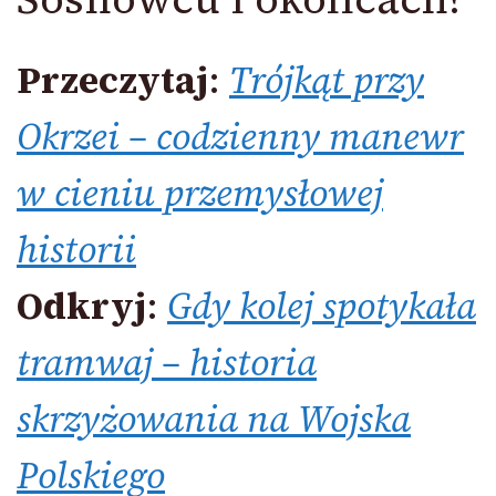
Przeczytaj
:
Trójkąt przy
Okrzei – codzienny manewr
w cieniu przemysłowej
historii
Odkryj
:
Gdy kolej spotykała
tramwaj – historia
skrzyżowania na Wojska
Polskiego