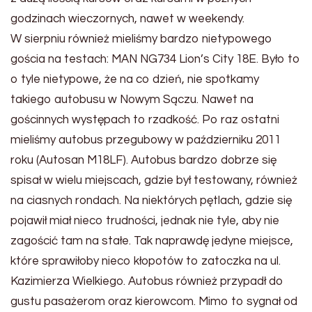
godzinach wieczornych, nawet w weekendy.
W sierpniu również mieliśmy bardzo nietypowego
gościa na testach: MAN NG734 Lion’s City 18E. Było to
o tyle nietypowe, że na co dzień, nie spotkamy
takiego autobusu w Nowym Sączu. Nawet na
gościnnych występach to rzadkość. Po raz ostatni
mieliśmy autobus przegubowy w październiku 2011
roku (Autosan M18LF). Autobus bardzo dobrze się
spisał w wielu miejscach, gdzie był testowany, również
na ciasnych rondach. Na niektórych pętlach, gdzie się
pojawił miał nieco trudności, jednak nie tyle, aby nie
zagościć tam na stałe. Tak naprawdę jedyne miejsce,
które sprawiłoby nieco kłopotów to zatoczka na ul.
Kazimierza Wielkiego. Autobus również przypadł do
gustu pasażerom oraz kierowcom. Mimo to sygnał od