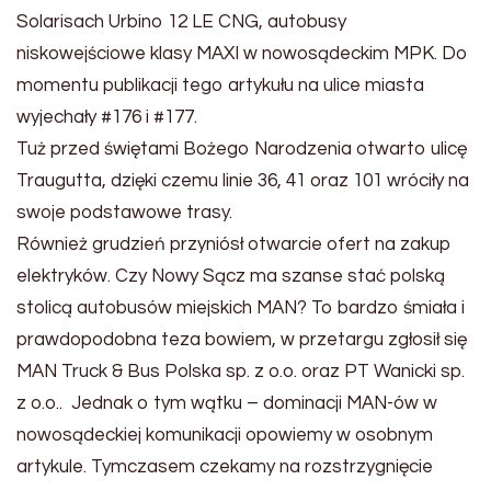
Solarisach Urbino 12 LE CNG, autobusy
niskowejściowe klasy MAXI w nowosądeckim MPK. Do
momentu publikacji tego artykułu na ulice miasta
wyjechały #176 i #177.
Tuż przed świętami Bożego Narodzenia otwarto ulicę
Traugutta, dzięki czemu linie 36, 41 oraz 101 wróciły na
swoje podstawowe trasy.
Również grudzień przyniósł otwarcie ofert na zakup
elektryków. Czy Nowy Sącz ma szanse stać polską
stolicą autobusów miejskich MAN? To bardzo śmiała i
prawdopodobna teza bowiem, w przetargu zgłosił się
MAN Truck & Bus Polska sp. z o.o. oraz PT Wanicki sp.
z o.o.. Jednak o tym wątku – dominacji MAN-ów w
nowosądeckiej komunikacji opowiemy w osobnym
artykule. Tymczasem czekamy na rozstrzygnięcie