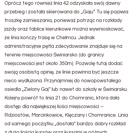
Oprócz tego również linia 42 odzyskała swój dawny
przebieg i została skierowana do „Gaju”. Tu się pojawia
troszkę zamieszania, ponieważ patrząc na rozkłady
jazdy oraz tablice kierunkowe można wywnioskować,
że linia kończy trasę w Chełmcu. Jednak
administracyjnie pętla zdecydowanie znajduje się na
terenie miejscowości Świniarsko (do granicy
miejscowości jest około 350m). Pozwolę tutaj dodać
swoją osobistą opinię, że linie powinna być jeszcze
nieco wydłużona. Przynajmniej do nowopowstałego
osiedla „Zielony Gaj” lub nawet do szkoły w Świniarsku.
Kolejny powrót to linia 21 do Chomranic, która dała
dostęp dla największej ilości miejscowości –
Rdziostów, Marcinkowice, Klęczany i Chomranice. Linia
od samego początku „dostała” bardzo dobry rozkład
z dużą ilością kursów oraz kursami w późnych