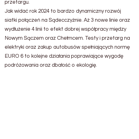
przetargu.
Jak widać rok 2024 to bardzo dynamiczny rozwój
siatki połączeń na Sądecczyźnie. Aż 3 nowe linie oraz
wydłużenie 4 linii to efekt dobrej współpracy między
Nowym Sączem oraz Chełmcem. Testy i przetarg na
elektryki oraz zakup autobusów spełniających normę
EURO 6 to kolejne działania poprawiające wygodę
podróżowania oraz dbałość o ekologię.
King Long
Autosan M09LE
XMQ6900G B9 #720
#206
EV Motors Lublin
Miejskie
(testy w MPK Nowy
Przedsiębiorstwo
Sącz)
Komunikacyjne sp. z
o.o w Nowym Sączu
Data: 14 kwietnia 2024
Miejsce: Nowy Sącz, ul.
Data: 8 maja 2024
Nawojowska
Miejsce: Chełmiec, ul.