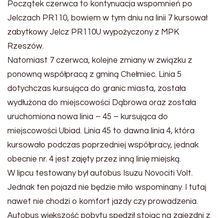
Początek czerwca to kontynuacja wspomnień po
Jelczach PR110, bowiem w tym dniu na linii 7 kursował
zabytkowy Jelcz PR110U wypożyczony z MPK
Rzeszów.
Natomiast 7 czerwca, kolejne zmiany w związku z
ponowną współpracą z gminą Chełmiec. Linia 5
dotychczas kursująca do granic miasta, została
wydłużona do miejscowości Dąbrowa oraz została
uruchomiona nowa linia – 45 – kursująca do
miejscowości Ubiad. Linia 45 to dawna linia 4, która
kursowało podczas poprzedniej współpracy, jednak
obecnie nr. 4 jest zajęty przez inną linię miejską.
W lipcu testowany był autobus Isuzu Novociti Volt.
Jednak ten pojazd nie będzie miło wspominany. I tutaj
nawet nie chodzi o komfort jazdy czy prowadzenia.
Autobus większość pobytu spędził stojąc na zajezdni z