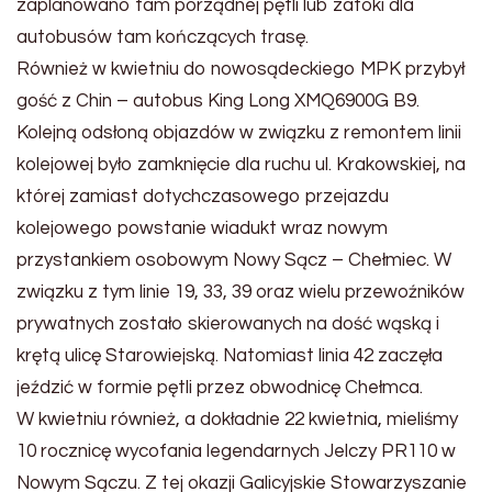
zaplanowano tam porządnej pętli lub zatoki dla
autobusów tam kończących trasę.
Również w kwietniu do nowosądeckiego MPK przybył
gość z Chin – autobus King Long XMQ6900G B9.
Kolejną odsłoną objazdów w związku z remontem linii
kolejowej było zamknięcie dla ruchu ul. Krakowskiej, na
której zamiast dotychczasowego przejazdu
kolejowego powstanie wiadukt wraz nowym
przystankiem osobowym Nowy Sącz – Chełmiec. W
związku z tym linie 19, 33, 39 oraz wielu przewoźników
prywatnych zostało skierowanych na dość wąską i
krętą ulicę Starowiejską. Natomiast linia 42 zaczęła
jeździć w formie pętli przez obwodnicę Chełmca.
W kwietniu również, a dokładnie 22 kwietnia, mieliśmy
10 rocznicę wycofania legendarnych Jelczy PR110 w
Nowym Sączu. Z tej okazji Galicyjskie Stowarzyszanie