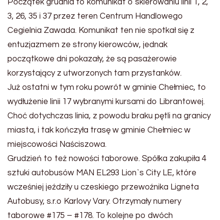
Początek grudnia to komunikat o skierowaniu linii 1, 2,
3, 26, 35 i 37 przez teren Centrum Handlowego
Cegielnia Zawada. Komunikat ten nie spotkał się z
entuzjazmem ze strony kierowców, jednak
początkowe dni pokazały, że są pasażerowie
korzystający z utworzonych tam przystanków.
Już ostatni w tym roku powrót w gminie Chełmiec, to
wydłużenie linii 17 wybranymi kursami do Librantowej.
Choć dotychczas linia, z powodu braku pętli na granicy
miasta, i tak kończyła trasę w gminie Chełmiec w
miejscowości Naściszowa.
Grudzień to też nowości taborowe. Spółka zakupiła 4
sztuki autobusów MAN EL293 Lion`s City LE, które
wcześniej jeździły u czeskiego przewoźnika Ligneta
Autobusy, s.r.o Karlovy Vary. Otrzymały numery
taborowe #175 – #178. To kolejne po dwóch