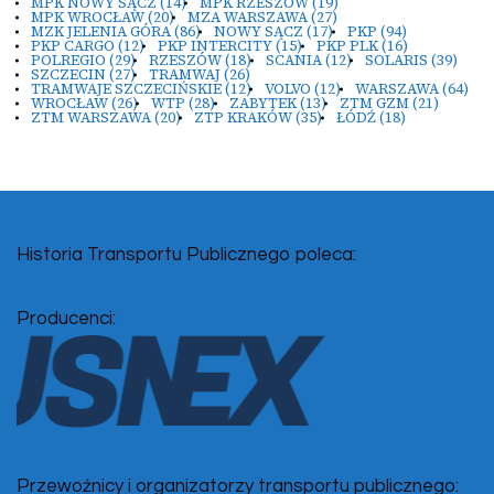
MPK NOWY SĄCZ
(14)
MPK RZESZÓW
(19)
MPK WROCŁAW
(20)
MZA WARSZAWA
(27)
MZK JELENIA GÓRA
(86)
NOWY SĄCZ
(17)
PKP
(94)
PKP CARGO
(12)
PKP INTERCITY
(15)
PKP PLK
(16)
POLREGIO
(29)
RZESZÓW
(18)
SCANIA
(12)
SOLARIS
(39)
SZCZECIN
(27)
TRAMWAJ
(26)
TRAMWAJE SZCZECIŃSKIE
(12)
VOLVO
(12)
WARSZAWA
(64)
WROCŁAW
(26)
WTP
(28)
ZABYTEK
(13)
ZTM GZM
(21)
ZTM WARSZAWA
(20)
ZTP KRAKÓW
(35)
ŁÓDŹ
(18)
Historia Transportu Publicznego poleca:
Producenci:
Przewoźnicy i organizatorzy transportu publicznego: