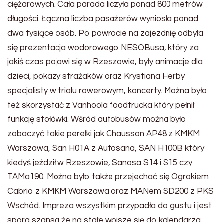
ciężarowych. Cała parada liczyła ponad 800 metrów
długości. Łączna liczba pasażerów wyniosła ponad
dwa tysiące osób. Po powrocie na zajezdnię odbyła
się prezentacja wodorowego NESOBusa, który za
jakiś czas pojawi się w Rzeszowie, były animacje dla
dzieci, pokazy strażaków oraz Krystiana Herby
specjalisty w trialu rowerowym, koncerty. Można było
też skorzystać z Vanhoola foodtrucka który pełnił
funkcję stołówki. Wśród autobusów można było
zobaczyć takie perełki jak Chausson AP48 z KMKM
Warszawa, San H01A z Autosana, SAN H100B który
kiedyś jeździł w Rzeszowie, Sanosa S14 i S15 czy
TAMa190. Można było także przejechać się Ogrokiem
Cabrio z KMKM Warszawa oraz MANem SD200 z PKS
Wschód. Impreza wszystkim przypadła do gustu i jest
spora szansa że na stałe wpisze się do kalendarza