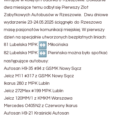
Witajcie w kolejnym odcinku o Rzeszowie. Dokładnie
dwa miesiące temu odbył się Pierwszy Zlot
Zabytkowych Autobusów w Rzeszowie. Dwu dniowe
wydarzenie 23-24.05.2025 ściągnęło do Rzeszowa
masę pasjonatów komunikacji miejskiej. W pierwszy
dzień na specjalnie utworzonych bezpłatnych liniach:
81 Lubelska MPK
Miłocińska
82 Lubelska MPK
Pienińska można było spotkać
następujące autobusy:
Autosan H9-35 #94 z GSMK Nowy Sącz
Jelcz M11 #317 z GSMK Nowy Sącz
Ikarus 280 z MPK Lublin
Jelcz 272Mex #199 MPK Lublin
Jelcz 120MM/1 z KMKM Warszawa
Mercedes O405N2 z Czerwony Ikarus
Autosan H9-21 Kraśnicki Autosan