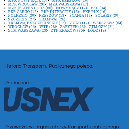
MPK NOWY SĄCZ
(14)
MPK RZESZÓW
(19)
MPK WROCŁAW
(20)
MZA WARSZAWA
(27)
MZK JELENIA GÓRA
(86)
NOWY SĄCZ
(17)
PKP
(94)
PKP CARGO
(12)
PKP INTERCITY
(15)
PKP PLK
(16)
POLREGIO
(29)
RZESZÓW
(18)
SCANIA
(12)
SOLARIS
(39)
SZCZECIN
(27)
TRAMWAJ
(26)
TRAMWAJE SZCZECIŃSKIE
(12)
VOLVO
(12)
WARSZAWA
(64)
WROCŁAW
(26)
WTP
(28)
ZABYTEK
(13)
ZTM GZM
(21)
ZTM WARSZAWA
(20)
ZTP KRAKÓW
(35)
ŁÓDŹ
(18)
Historia Transportu Publicznego poleca:
Producenci:
Przewoźnicy i organizatorzy transportu publicznego: