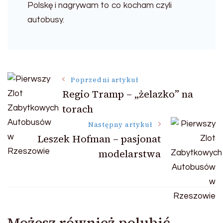
Polskę i nagrywam to co kocham czyli
autobusy.
Nawigacja
Poprzedni artykuł
Regio Tramp – „żelazko” na
wpisu
torach
Następny artykuł
Leszek Hofman – pasjonat
modelarstwa
Możesz również polubić