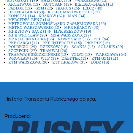
#AUTOBUSY
(13)
#HISTORIA
(25)
#WARSZAWA
(15)
ARCHIWUM
(13)
AUTOSAN
(13)
BIELSKO-BIAŁA
(12)
FABLOK
(12)
GZM
(22)
IKARUS
(26)
JELCZ
(40)
JELENIA GÓRA
(80)
KOLEJE MAZOWIECKIE
(12)
KONSTAL
(14)
KRAKÓW
(82)
MAN
(34)
MERCEDES-BENZ
(14)
METROPOLIA GÓRNOŚLĄSKO-ZAGŁĘBIOWSKA
(25)
METRO WARSZAWSKIE
(13)
MPK KRAKÓW
(73)
MPK NOWY SĄCZ
(14)
MPK RZESZÓW
(19)
MPK WROCŁAW
(20)
MZA WARSZAWA
(27)
MZK JELENIA GÓRA
(86)
NOWY SĄCZ
(17)
PKP
(94)
PKP CARGO
(12)
PKP INTERCITY
(15)
PKP PLK
(16)
POLREGIO
(29)
RZESZÓW
(18)
SCANIA
(12)
SOLARIS
(39)
SZCZECIN
(27)
TRAMWAJ
(26)
TRAMWAJE SZCZECIŃSKIE
(12)
VOLVO
(12)
WARSZAWA
(64)
WROCŁAW
(26)
WTP
(28)
ZABYTEK
(13)
ZTM GZM
(21)
ZTM WARSZAWA
(20)
ZTP KRAKÓW
(35)
ŁÓDŹ
(18)
Historia Transportu Publicznego poleca:
Producenci: