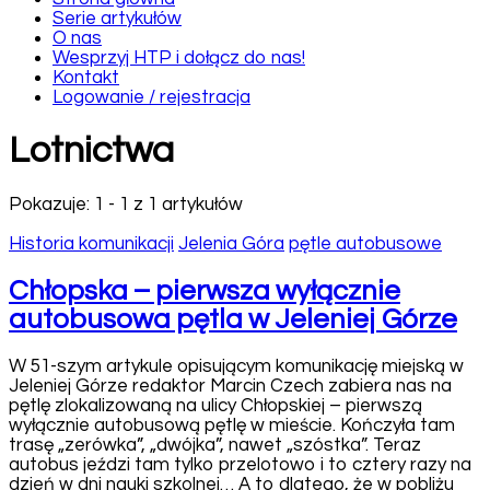
Historia Transportu Publicznego
Serie artykułów
O nas
Wesprzyj HTP i dołącz do nas!
Kontakt
Logowanie / rejestracja
Lotnictwa
Pokazuje: 1 - 1 z 1 artykułów
Historia komunikacji
Jelenia Góra
pętle autobusowe
Chłopska – pierwsza wyłącznie
autobusowa pętla w Jeleniej Górze
W 51-szym artykule opisującym komunikację miejską w
Jeleniej Górze redaktor Marcin Czech zabiera nas na
pętlę zlokalizowaną na ulicy Chłopskiej – pierwszą
wyłącznie autobusową pętlę w mieście. Kończyła tam
trasę „zerówka”, „dwójka”, nawet „szóstka”. Teraz
autobus jeździ tam tylko przelotowo i to cztery razy na
dzień w dni nauki szkolnej… A to dlatego, że w pobliżu