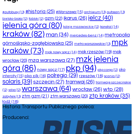
#historia
(25)
#Warszawa
(15)
#autobusy
(13)
archiwum
(13)
autosan
(13)
jelcz
(40)
ikarus
(26)
gzm
(22)
bielsko-biała
(12)
fablok
(12)
jelenia góra
(80)
konstal
(14)
koleje mazowieckie
(12)
kraków
(82)
man
(34)
metropolia
mercedes-benz
(14)
mpk
górnośląsko-zagłębiowska
(25)
metro warszawskie
(13)
kraków
(73)
mpk rzeszów
(19)
mpk
mpk nowy sącz
(14)
mzk jelenia
mza warszawa
(27)
wrocław
(20)
pkp
(94)
góra
(86)
nowy sącz
(17)
pkp
pkp cargo
(12)
polregio
(29)
rzeszów
(18)
pkp plk
(16)
intercity
(15)
scania
(12)
solaris
(39)
szczecin
(27)
tramwaj
(26)
tramwaje szczecińskie
warszawa
(64)
wtp
(28)
wrocław
(26)
(12)
volvo
(12)
ztp kraków
(35)
ztm gzm
(21)
ztm warszawa
(20)
zabytek
(13)
łódź
(18)
Historia Transportu Publicznego poleca:
Producenci: