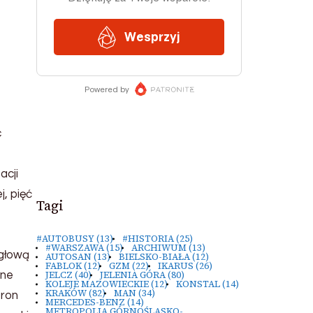
c
acji
j, pięć
Tagi
#AUTOBUSY
(13)
#HISTORIA
(25)
#WARSZAWA
(15)
ARCHIWUM
(13)
 głową
AUTOSAN
(13)
BIELSKO-BIAŁA
(12)
FABLOK
(12)
GZM
(22)
IKARUS
(26)
JELCZ
(40)
JELENIA GÓRA
(80)
dne
KOLEJE MAZOWIECKIE
(12)
KONSTAL
(14)
KRAKÓW
(82)
MAN
(34)
tron
MERCEDES-BENZ
(14)
METROPOLIA GÓRNOŚLĄSKO-