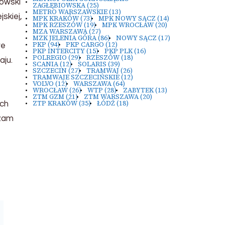
kowski
ZAGŁĘBIOWSKA
(25)
METRO WARSZAWSKIE
(13)
skiej,
MPK KRAKÓW
(73)
MPK NOWY SĄCZ
(14)
MPK RZESZÓW
(19)
MPK WROCŁAW
(20)
MZA WARSZAWA
(27)
MZK JELENIA GÓRA
(86)
NOWY SĄCZ
(17)
PKP
(94)
PKP CARGO
(12)
we
PKP INTERCITY
(15)
PKP PLK
(16)
POLREGIO
(29)
RZESZÓW
(18)
aju.
SCANIA
(12)
SOLARIS
(39)
SZCZECIN
(27)
TRAMWAJ
(26)
TRAMWAJE SZCZECIŃSKIE
(12)
VOLVO
(12)
WARSZAWA
(64)
WROCŁAW
(26)
WTP
(28)
ZABYTEK
(13)
ZTM GZM
(21)
ZTM WARSZAWA
(20)
ZTP KRAKÓW
(35)
ŁÓDŹ
(18)
ach
szam