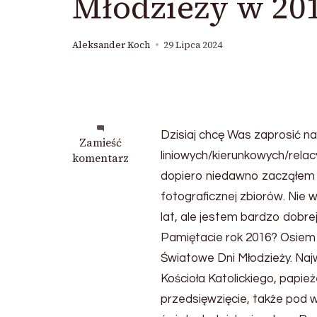
Młodzieży w 20
Aleksander Koch
29 Lipca 2024
Dzisiaj chcę Was zaprosić n
we
Zamieść
liniowych/kierunkowych/relacy
wpisie
komentarz
Tablice
dopiero niedawno zacząłem ba
relacyjne
fotograficznej zbiorów. Nie w
pociągów
lat, ale jestem bardzo dobrej
specjalnych
podczas
Pamiętacie rok 2016? Osiem l
Światowych
Światowe Dni Młodzieży. Najw
Dni
Kościoła Katolickiego, papi
Młodzieży
w
przedsięwzięcie, także pod 
2016