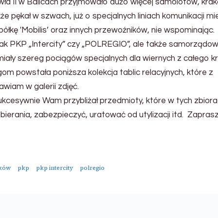
wła II w Balicach przyjmowało dużo więcej samolotów, kra
 pękał w szwach, już o specjalnych liniach komunikacji miej
ółkę 'Mobilis’ oraz innych przewoźników, nie wspominając.
jak PKP „Intercity” czy „POLREGIO”, ale także samorządo
miały szereg pociągów specjalnych dla wiernych z całego kr
om powstała poniższa kolekcja tablic relacyjnych, które z
wiam w galerii zdjęć.
ukcesywnie Wam przybliżał przedmioty, które w tych zbior
 zbierania, zabezpieczyć, uratować od utylizacji itd. Zapra
ków
pkp
pkp intercity
polregio