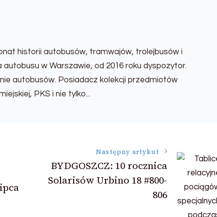
jonat historii autobusów, tramwajów, trolejbusów i
ca autobusu w Warszawie, od 2016 roku dyspozytor.
ólnie autobusów. Posiadacz kolekcji przedmiotów
ejskiej, PKS i nie tylko...
Następny artykuł
BYDGOSZCZ: 10 rocznica
Solarisów Urbino 18 #800-
lipca
806