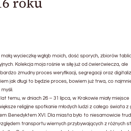
16 roku
a małą wycieczkę wgłąb moich, dość sporych, zbiorów tabli
jnych. Kolekcja moja rośnie w siłę już od ćwierćwiecza, ale
rdzo żmudny proces weryfikacji, segregacji oraz digitaliz
iem jak długi to będzie proces, bowiem już trwa, co najmnie
 myśli.
at temu, w dniach 26 – 31 lipca, w Krakowie miały miejsce
iększe religijne spotkanie młodych ludzi z całego świata z
eżem Benedyktem XVI. Dla miasta było to niesamowicie tru
względem transportu wiernych przybywających z różnych s