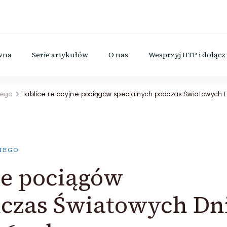
icznego
wna
Serie artykułów
O nas
Wesprzyj HTP i dołącz 
nego
Tablice relacyjne pociągów specjalnych podczas Światowych D
NEGO
ne pociągów
dczas Światowych Dn