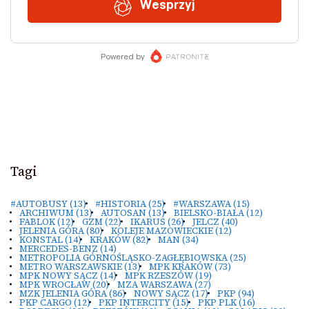
Tagi
#AUTOBUSY
(13)
#HISTORIA
(25)
#WARSZAWA
(15)
ARCHIWUM
(13)
AUTOSAN
(13)
BIELSKO-BIAŁA
(12)
FABLOK
(12)
GZM
(22)
IKARUS
(26)
JELCZ
(40)
JELENIA GÓRA
(80)
KOLEJE MAZOWIECKIE
(12)
KONSTAL
(14)
KRAKÓW
(82)
MAN
(34)
MERCEDES-BENZ
(14)
METROPOLIA GÓRNOŚLĄSKO-ZAGŁĘBIOWSKA
(25)
METRO WARSZAWSKIE
(13)
MPK KRAKÓW
(73)
MPK NOWY SĄCZ
(14)
MPK RZESZÓW
(19)
MPK WROCŁAW
(20)
MZA WARSZAWA
(27)
MZK JELENIA GÓRA
(86)
NOWY SĄCZ
(17)
PKP
(94)
PKP CARGO
(12)
PKP INTERCITY
(15)
PKP PLK
(16)