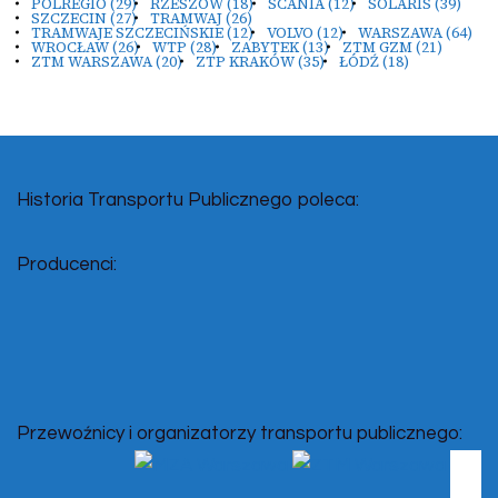
POLREGIO
(29)
RZESZÓW
(18)
SCANIA
(12)
SOLARIS
(39)
SZCZECIN
(27)
TRAMWAJ
(26)
TRAMWAJE SZCZECIŃSKIE
(12)
VOLVO
(12)
WARSZAWA
(64)
WROCŁAW
(26)
WTP
(28)
ZABYTEK
(13)
ZTM GZM
(21)
ZTM WARSZAWA
(20)
ZTP KRAKÓW
(35)
ŁÓDŹ
(18)
Historia Transportu Publicznego poleca:
Producenci:
Przewoźnicy i organizatorzy transportu publicznego: