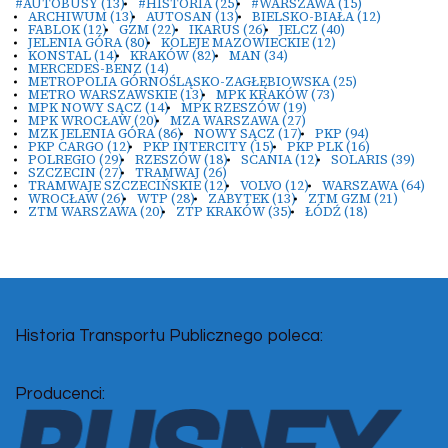
#AUTOBUSY
(13)
#HISTORIA
(25)
#WARSZAWA
(15)
ARCHIWUM
(13)
AUTOSAN
(13)
BIELSKO-BIAŁA
(12)
FABLOK
(12)
GZM
(22)
IKARUS
(26)
JELCZ
(40)
JELENIA GÓRA
(80)
KOLEJE MAZOWIECKIE
(12)
KONSTAL
(14)
KRAKÓW
(82)
MAN
(34)
MERCEDES-BENZ
(14)
METROPOLIA GÓRNOŚLĄSKO-ZAGŁĘBIOWSKA
(25)
METRO WARSZAWSKIE
(13)
MPK KRAKÓW
(73)
MPK NOWY SĄCZ
(14)
MPK RZESZÓW
(19)
MPK WROCŁAW
(20)
MZA WARSZAWA
(27)
MZK JELENIA GÓRA
(86)
NOWY SĄCZ
(17)
PKP
(94)
PKP CARGO
(12)
PKP INTERCITY
(15)
PKP PLK
(16)
POLREGIO
(29)
RZESZÓW
(18)
SCANIA
(12)
SOLARIS
(39)
SZCZECIN
(27)
TRAMWAJ
(26)
TRAMWAJE SZCZECIŃSKIE
(12)
VOLVO
(12)
WARSZAWA
(64)
WROCŁAW
(26)
WTP
(28)
ZABYTEK
(13)
ZTM GZM
(21)
ZTM WARSZAWA
(20)
ZTP KRAKÓW
(35)
ŁÓDŹ
(18)
Historia Transportu Publicznego poleca:
Producenci: