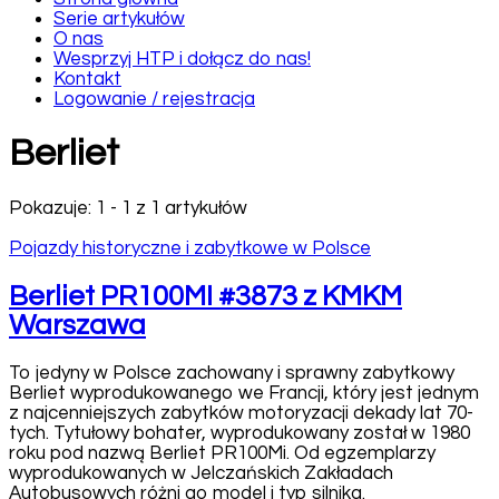
Historia Transportu Publicznego
Serie artykułów
O nas
Wesprzyj HTP i dołącz do nas!
Kontakt
Logowanie / rejestracja
Berliet
Pokazuje: 1 - 1 z 1 artykułów
Pojazdy historyczne i zabytkowe w Polsce
Berliet PR100MI #3873 z KMKM
Warszawa
To jedyny w Polsce zachowany i sprawny zabytkowy
Berliet wyprodukowanego we Francji, który jest jednym
z najcenniejszych zabytków motoryzacji dekady lat 70-
tych. Tytułowy bohater, wyprodukowany został w 1980
roku pod nazwą Berliet PR100Mi. Od egzemplarzy
wyprodukowanych w Jelczańskich Zakładach
Autobusowych różni go model i typ silnika.