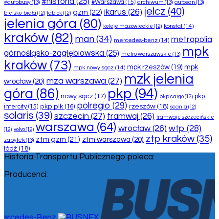
#historia
(25)
#Warszawa
(15)
#autobusy
(13)
archiwum
(13)
autosan
(13)
jelcz
(40)
ikarus
(26)
gzm
(22)
bielsko-biała
(12)
fablok
(12)
jelenia góra
(80)
konstal
(14)
koleje mazowieckie
(12)
kraków
(82)
man
(34)
metropolia
mercedes-benz
(14)
mpk
górnośląsko-zagłębiowska
(25)
metro warszawskie
(13)
kraków
(73)
mpk rzeszów
(19)
mpk
mpk nowy sącz
(14)
mzk jelenia
mza warszawa
(27)
wrocław
(20)
pkp
(94)
góra
(86)
nowy sącz
(17)
pkp
pkp cargo
(12)
polregio
(29)
rzeszów
(18)
pkp plk
(16)
intercity
(15)
scania
(12)
solaris
(39)
szczecin
(27)
tramwaj
(26)
tramwaje szczecińskie
warszawa
(64)
wtp
(28)
wrocław
(26)
(12)
volvo
(12)
ztp kraków
(35)
ztm gzm
(21)
ztm warszawa
(20)
zabytek
(13)
łódź
(18)
Historia Transportu Publicznego poleca:
Producenci: